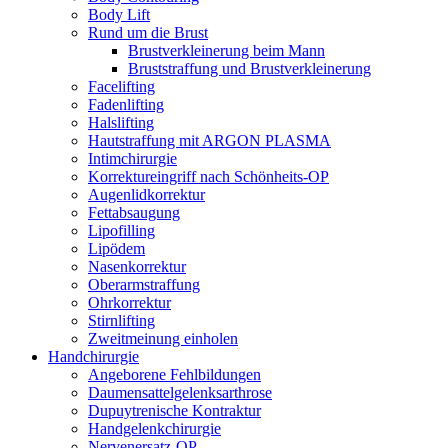
Body Lift
Rund um die Brust
Brustverkleinerung beim Mann
Bruststraffung und Brustverkleinerung
Facelifting
Fadenlifting
Halslifting
Hautstraffung mit ARGON PLASMA
Intimchirurgie
Korrektureingriff nach Schönheits-OP
Augenlidkorrektur
Fettabsaugung
Lipofilling
Lipödem
Nasenkorrektur
Oberarmstraffung
Ohrkorrektur
Stirnlifting
Zweitmeinung einholen
Handchirurgie
Angeborene Fehlbildungen
Daumensattelgelenksarthrose
Dupuytrenische Kontraktur
Handgelenkchirurgie
Nervenersatz-OP