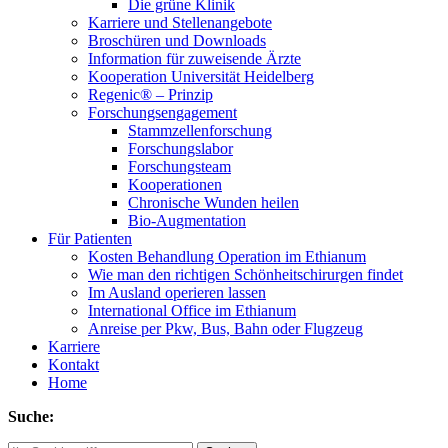
Die grüne Klinik
Karriere und Stellenangebote
Broschüren und Downloads
Information für zuweisende Ärzte
Kooperation Universität Heidelberg
Regenic® – Prinzip
Forschungsengagement
Stammzellenforschung
Forschungslabor
Forschungsteam
Kooperationen
Chronische Wunden heilen
Bio-Augmentation
Für Patienten
Kosten Behandlung Operation im Ethianum
Wie man den richtigen Schönheitschirurgen findet
Im Ausland operieren lassen
International Office im Ethianum
Anreise per Pkw, Bus, Bahn oder Flugzeug
Karriere
Kontakt
Home
Suche: