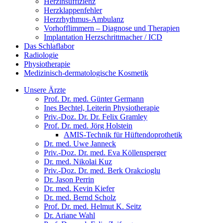
Herzinsuffizienz
Herzklappenfehler
Herzrhythmus-Ambulanz
Vorhofflimmern – Diagnose und Therapien
Implantation Herzschrittmacher / ICD
Das Schlaflabor
Radiologie
Physiotherapie
Medizinisch-dermatologische Kosmetik
Unsere Ärzte
Prof. Dr. med. Günter Germann
Ines Bechtel, Leiterin Physiotherapie
Priv.-Doz. Dr. Dr. Felix Gramley
Prof. Dr. med. Jörg Holstein
AMIS-Technik für Hüftendoprothetik
Dr. med. Uwe Janneck
Priv.-Doz. Dr. med. Eva Köllensperger
Dr. med. Nikolai Kuz
Priv.-Doz. Dr. med. Berk Orakcioglu
Dr. Jason Perrin
Dr. med. Kevin Kiefer
Dr. med. Bernd Scholz
Prof. Dr. med. Helmut K. Seitz
Dr. Ariane Wahl