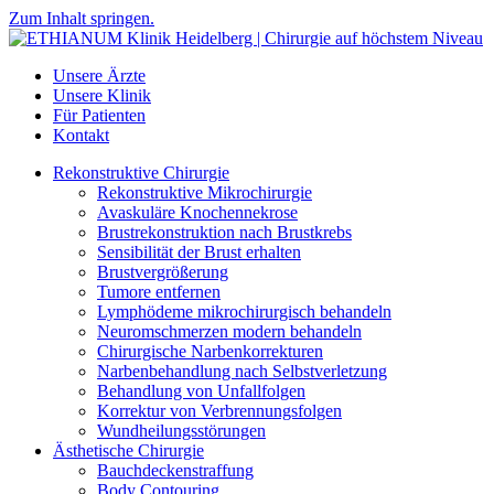
Zum Inhalt springen.
Unsere Ärzte
Unsere Klinik
Für Patienten
Kontakt
Rekonstruktive Chirurgie
Rekonstruktive Mikrochirurgie
Avaskuläre Knochennekrose
Brustrekonstruktion nach Brustkrebs
Sensibilität der Brust erhalten
Brustvergrößerung
Tumore entfernen
Lymphödeme mikrochirurgisch behandeln
Neuromschmerzen modern behandeln
Chirurgische Narbenkorrekturen
Narbenbehandlung nach Selbstverletzung
Behandlung von Unfallfolgen
Korrektur von Verbrennungsfolgen
Wundheilungsstörungen
Ästhetische Chirurgie
Bauchdeckenstraffung
Body Contouring