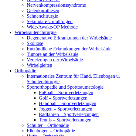
Nervenkompressionssyndrome
Gelenkprothesen
Sehnenchirurgie
Sekundäre Unfallfolgen
Wide-Awake-OP Methode
Wirbelsäulenchirurgie
Degenerative Erkrankungen der Wirbelsäule
Skoliose
Entzündliche Erkrankungen der Wirbelsäule
Tumore an der Wirbelsäule
Verletzungen der Wirbelsäule
Wirbelgleiten
Orthopädie
Internationales Zentrum für Hand, Ellenbogen u.
Schulterchirurgie
Sportorthopädie und Sporttraumatologie
Fußball – Sportverletzungen
Golf – Sportverletzungen
Handball – Sportverletzungen
Joggen – Sportverletzungen
Radfahren – Sportverletzungen
Tennis – Sportverletzungen
Schulter – Orthopädie
Ellenbogen – Orthopädie