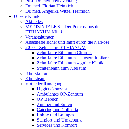
Prof. Dr. med. Felix Zeifang
Dr. med. Florian Heimlich
Dr. med. Angelika Witzel-Heimlich
Unsere Klinik
Aktuelles
MEDIZINTALKS – Der Podcast aus der
ETHIANUM Klinik
Veranstaltungen
Anästhesie sicher und sanft durch die Narkose
2010 – Zehn Jahre ETHIANUM
Zehn Jahre Ethianum Chronik
Zehn Jahre Ethianum – Unsere Jubilare
Zehn Jahre Ethianum – grüne Klinik
Straßenbahn zum Jubiläum
Klinikkultur
Klinikteam
Virtueller Rundgang
Hygienekonzept
Ambulantes OP-Zentrum
OP-Bereich
Zimmer und Suiten
Catering und Cafeteria
Lobby und Lounges
Standort und Umgebung
Services und Komfort