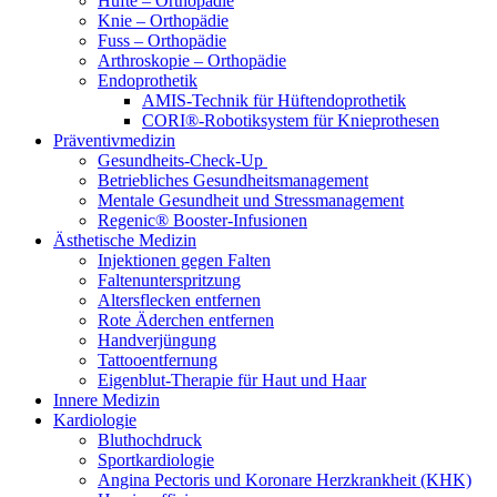
Hüfte – Orthopädie
Knie – Orthopädie
Fuss – Orthopädie
Arthroskopie – Orthopädie
Endoprothetik
AMIS-Technik für Hüftendoprothetik
CORI®-Robotiksystem für Knieprothesen
Präventivmedizin
Gesundheits-Check-Up
Betriebliches Gesundheitsmanagement
Mentale Gesundheit und Stressmanagement
Regenic® Booster-Infusionen
Ästhetische Medizin
Injektionen gegen Falten
Faltenunterspritzung
Altersflecken entfernen
Rote Äderchen entfernen
Handverjüngung
Tattooentfernung
Eigenblut-Therapie für Haut und Haar
Innere Medizin
Kardiologie
Bluthochdruck
Sportkardiologie
Angina Pectoris und Koronare Herzkrankheit (KHK)