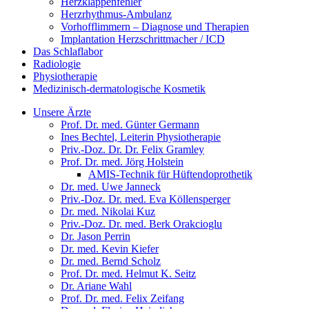
Herzklappenfehler
Herzrhythmus-Ambulanz
Vorhofflimmern – Diagnose und Therapien
Implantation Herzschrittmacher / ICD
Das Schlaflabor
Radiologie
Physiotherapie
Medizinisch-dermatologische Kosmetik
Unsere Ärzte
Prof. Dr. med. Günter Germann
Ines Bechtel, Leiterin Physiotherapie
Priv.-Doz. Dr. Dr. Felix Gramley
Prof. Dr. med. Jörg Holstein
AMIS-Technik für Hüftendoprothetik
Dr. med. Uwe Janneck
Priv.-Doz. Dr. med. Eva Köllensperger
Dr. med. Nikolai Kuz
Priv.-Doz. Dr. med. Berk Orakcioglu
Dr. Jason Perrin
Dr. med. Kevin Kiefer
Dr. med. Bernd Scholz
Prof. Dr. med. Helmut K. Seitz
Dr. Ariane Wahl
Prof. Dr. med. Felix Zeifang