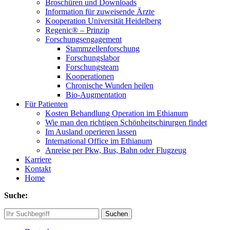
Broschüren und Downloads
Information für zuweisende Ärzte
Kooperation Universität Heidelberg
Regenic® – Prinzip
Forschungsengagement
Stammzellenforschung
Forschungslabor
Forschungsteam
Kooperationen
Chronische Wunden heilen
Bio-Augmentation
Für Patienten
Kosten Behandlung Operation im Ethianum
Wie man den richtigen Schönheitschirurgen findet
Im Ausland operieren lassen
International Office im Ethianum
Anreise per Pkw, Bus, Bahn oder Flugzeug
Karriere
Kontakt
Home
Suche:
Suchen