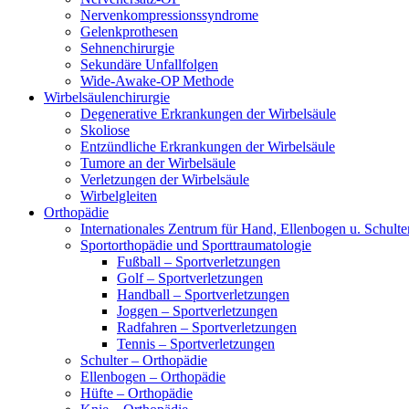
Nervenkompressionssyndrome
Gelenkprothesen
Sehnenchirurgie
Sekundäre Unfallfolgen
Wide-Awake-OP Methode
Wirbelsäulenchirurgie
Degenerative Erkrankungen der Wirbelsäule
Skoliose
Entzündliche Erkrankungen der Wirbelsäule
Tumore an der Wirbelsäule
Verletzungen der Wirbelsäule
Wirbelgleiten
Orthopädie
Internationales Zentrum für Hand, Ellenbogen u. Schulte
Sportorthopädie und Sporttraumatologie
Fußball – Sportverletzungen
Golf – Sportverletzungen
Handball – Sportverletzungen
Joggen – Sportverletzungen
Radfahren – Sportverletzungen
Tennis – Sportverletzungen
Schulter – Orthopädie
Ellenbogen – Orthopädie
Hüfte – Orthopädie