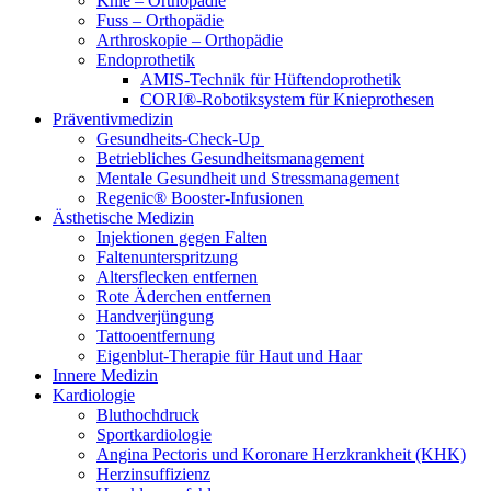
Knie – Orthopädie
Fuss – Orthopädie
Arthroskopie – Orthopädie
Endoprothetik
AMIS-Technik für Hüftendoprothetik
CORI®-Robotiksystem für Knieprothesen
Präventivmedizin
Gesundheits-Check-Up
Betriebliches Gesundheitsmanagement
Mentale Gesundheit und Stressmanagement
Regenic® Booster-Infusionen
Ästhetische Medizin
Injektionen gegen Falten
Faltenunterspritzung
Altersflecken entfernen
Rote Äderchen entfernen
Handverjüngung
Tattooentfernung
Eigenblut-Therapie für Haut und Haar
Innere Medizin
Kardiologie
Bluthochdruck
Sportkardiologie
Angina Pectoris und Koronare Herzkrankheit (KHK)
Herzinsuffizienz