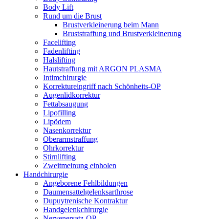
Body Lift
Rund um die Brust
Brustverkleinerung beim Mann
Bruststraffung und Brustverkleinerung
Facelifting
Fadenlifting
Halslifting
Hautstraffung mit ARGON PLASMA
Intimchirurgie
Korrektureingriff nach Schönheits-OP
Augenlidkorrektur
Fettabsaugung
Lipofilling
Lipödem
Nasenkorrektur
Oberarmstraffung
Ohrkorrektur
Stirnlifting
Zweitmeinung einholen
Handchirurgie
Angeborene Fehlbildungen
Daumensattelgelenksarthrose
Dupuytrenische Kontraktur
Handgelenkchirurgie
Nervenersatz-OP