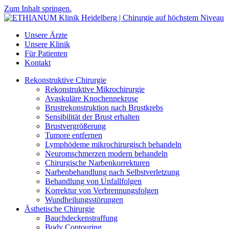
Zum Inhalt springen.
Unsere Ärzte
Unsere Klinik
Für Patienten
Kontakt
Rekonstruktive Chirurgie
Rekonstruktive Mikrochirurgie
Avaskuläre Knochennekrose
Brustrekonstruktion nach Brustkrebs
Sensibilität der Brust erhalten
Brustvergrößerung
Tumore entfernen
Lymphödeme mikrochirurgisch behandeln
Neuromschmerzen modern behandeln
Chirurgische Narbenkorrekturen
Narbenbehandlung nach Selbstverletzung
Behandlung von Unfallfolgen
Korrektur von Verbrennungsfolgen
Wundheilungsstörungen
Ästhetische Chirurgie
Bauchdeckenstraffung
Body Contouring