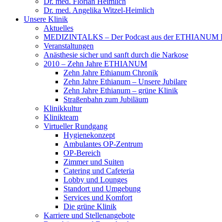
Dr. med. Florian Heimlich
Dr. med. Angelika Witzel-Heimlich
Unsere Klinik
Aktuelles
MEDIZINTALKS – Der Podcast aus der ETHIANUM K
Veranstaltungen
Anästhesie sicher und sanft durch die Narkose
2010 – Zehn Jahre ETHIANUM
Zehn Jahre Ethianum Chronik
Zehn Jahre Ethianum – Unsere Jubilare
Zehn Jahre Ethianum – grüne Klinik
Straßenbahn zum Jubiläum
Klinikkultur
Klinikteam
Virtueller Rundgang
Hygienekonzept
Ambulantes OP-Zentrum
OP-Bereich
Zimmer und Suiten
Catering und Cafeteria
Lobby und Lounges
Standort und Umgebung
Services und Komfort
Die grüne Klinik
Karriere und Stellenangebote