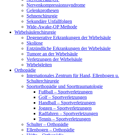
Nervenkompressionssyndrome
Gelenkprothesen
Sehnenchirurgie
Sekundäre Unfallfolgen
Wide-Awake-OP Methode
Wirbelsäulenchirurgie
Degenerative Erkrankungen der Wirbelsäule
Skoliose
Entzündliche Erkrankungen der Wirbelsäule
Tumore an der Wirbelsäule
Verletzungen der Wirbelsäule
Wirbelgleiten
Orthopädie
Internationales Zentrum für Hand, Ellenbogen u.
Schulterchirurgie
Sportorthopädie und Sporttraumatologie
Fußball – Sportverletzungen
Golf – Sportverletzungen
Handball – Sportverletzungen
Joggen – Sportverletzungen
Radfahren – Sportverletzungen
Tennis – Sportverletzungen
Schulter – Orthopädie
Ellenbogen – Orthopädie