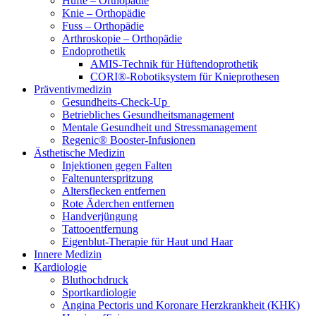
Hüfte – Orthopädie
Knie – Orthopädie
Fuss – Orthopädie
Arthroskopie – Orthopädie
Endoprothetik
AMIS-Technik für Hüftendoprothetik
CORI®-Robotiksystem für Knieprothesen
Präventivmedizin
Gesundheits-Check-Up
Betriebliches Gesundheitsmanagement
Mentale Gesundheit und Stressmanagement
Regenic® Booster-Infusionen
Ästhetische Medizin
Injektionen gegen Falten
Faltenunterspritzung
Altersflecken entfernen
Rote Äderchen entfernen
Handverjüngung
Tattooentfernung
Eigenblut-Therapie für Haut und Haar
Innere Medizin
Kardiologie
Bluthochdruck
Sportkardiologie
Angina Pectoris und Koronare Herzkrankheit (KHK)