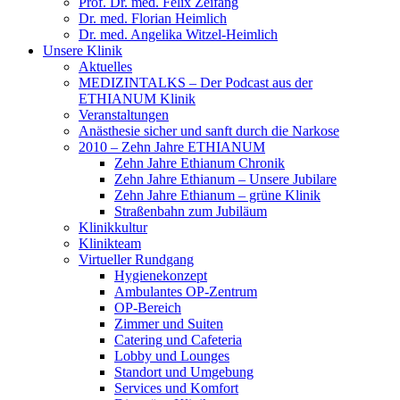
Prof. Dr. med. Felix Zeifang
Dr. med. Florian Heimlich
Dr. med. Angelika Witzel-Heimlich
Unsere Klinik
Aktuelles
MEDIZINTALKS – Der Podcast aus der
ETHIANUM Klinik
Veranstaltungen
Anästhesie sicher und sanft durch die Narkose
2010 – Zehn Jahre ETHIANUM
Zehn Jahre Ethianum Chronik
Zehn Jahre Ethianum – Unsere Jubilare
Zehn Jahre Ethianum – grüne Klinik
Straßenbahn zum Jubiläum
Klinikkultur
Klinikteam
Virtueller Rundgang
Hygienekonzept
Ambulantes OP-Zentrum
OP-Bereich
Zimmer und Suiten
Catering und Cafeteria
Lobby und Lounges
Standort und Umgebung
Services und Komfort