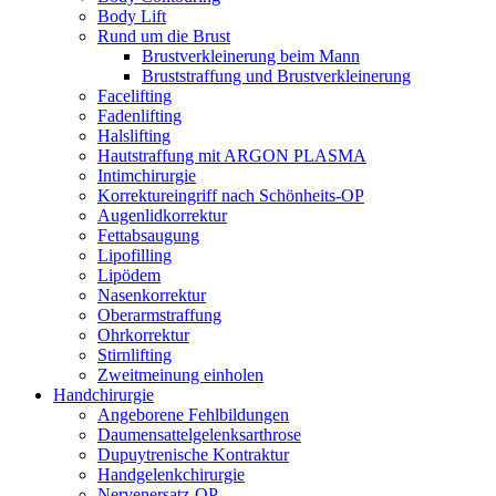
Body Lift
Rund um die Brust
Brustverkleinerung beim Mann
Bruststraffung und Brustverkleinerung
Facelifting
Fadenlifting
Halslifting
Hautstraffung mit ARGON PLASMA
Intimchirurgie
Korrektureingriff nach Schönheits-OP
Augenlidkorrektur
Fettabsaugung
Lipofilling
Lipödem
Nasenkorrektur
Oberarmstraffung
Ohrkorrektur
Stirnlifting
Zweitmeinung einholen
Handchirurgie
Angeborene Fehlbildungen
Daumensattelgelenksarthrose
Dupuytrenische Kontraktur
Handgelenkchirurgie
Nervenersatz-OP