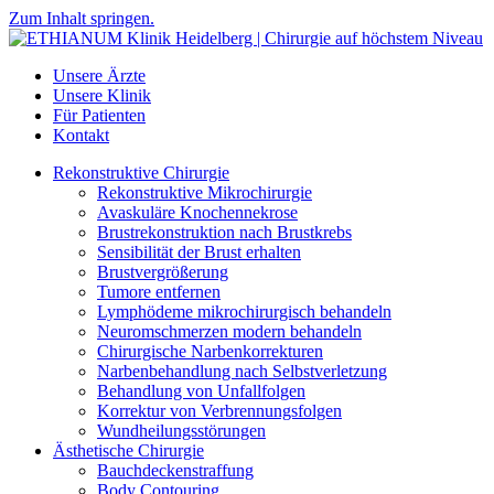
Zum Inhalt springen.
Unsere Ärzte
Unsere Klinik
Für Patienten
Kontakt
Rekonstruktive Chirurgie
Rekonstruktive Mikrochirurgie
Avaskuläre Knochennekrose
Brustrekonstruktion nach Brustkrebs
Sensibilität der Brust erhalten
Brustvergrößerung
Tumore entfernen
Lymphödeme mikrochirurgisch behandeln
Neuromschmerzen modern behandeln
Chirurgische Narbenkorrekturen
Narbenbehandlung nach Selbstverletzung
Behandlung von Unfallfolgen
Korrektur von Verbrennungsfolgen
Wundheilungsstörungen
Ästhetische Chirurgie
Bauchdeckenstraffung
Body Contouring