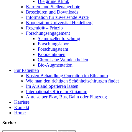
Die grüne Klinik
Karriere und Stellenangebote
Broschüren und Downloads
Information für zuweisende Ärzte
Kooperation Universität Heidelberg
Regenic® – Prinzip
Forschungsengagement
Stammzellenforschung
Forschungslabor
Forschungsteam
Kooperationen
Chronische Wunden heilen
Bio-Augmentation
Für Patienten
Kosten Behandlung Operation im Ethianum
Wie man den richtigen Schönheitschirurgen findet
Im Ausland operieren lassen
International Office im Ethianum
Anreise per Pkw, Bus, Bahn oder Flugzeug
Karriere
Kontakt
Home
Suche: