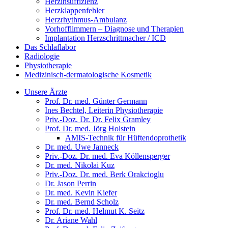
Herzinsuffizienz
Herzklappenfehler
Herzrhythmus-Ambulanz
Vorhofflimmern – Diagnose und Therapien
Implantation Herzschrittmacher / ICD
Das Schlaflabor
Radiologie
Physiotherapie
Medizinisch-dermatologische Kosmetik
Unsere Ärzte
Prof. Dr. med. Günter Germann
Ines Bechtel, Leiterin Physiotherapie
Priv.-Doz. Dr. Dr. Felix Gramley
Prof. Dr. med. Jörg Holstein
AMIS-Technik für Hüftendoprothetik
Dr. med. Uwe Janneck
Priv.-Doz. Dr. med. Eva Köllensperger
Dr. med. Nikolai Kuz
Priv.-Doz. Dr. med. Berk Orakcioglu
Dr. Jason Perrin
Dr. med. Kevin Kiefer
Dr. med. Bernd Scholz
Prof. Dr. med. Helmut K. Seitz
Dr. Ariane Wahl