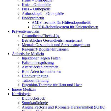
Hüfte – Orthopädie
Knie – Orthopädie
Fuss – Orthopädie
Arthroskopie – Orthopädie
Endoprothetik
AMIS-Technik für Hüftendoprothetik
CORI®-Robotiksystem für Knieprothesen
Präventivmedizin
Gesundheits-Check-Up
Betriebliches Gesundheitsmanagement
Mentale Gesundheit und Stressmanagement
Regenic® Booster-Infusionen
Ästhetische Medizin
Injektionen gegen Falten
Faltenunterspritzung
Altersflecken entfernen
Rote Äderchen entfernen
Handverjüngung
Tattooentfernung
Eigenblut-Therapie für Haut und Haar
Innere Medizin
Kardiologie
Bluthochdruck
Sportkardiologie
Angina Pectoris und Koronare Herzkrankheit (KHK)