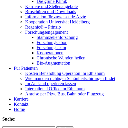
Die grüne Klinik
Karriere und Stellenangebote
Broschüren und Downloads
Information für zuweisende Ärzte
Kooperation Universität Heidelberg
Regenic® – Prinzip
Forschungsengagement
Stammzellenforschung
Forschungslabor
Forschungsteam
Kooperationen
Chronische Wunden heilen
Bio-Augmentation
Für Patienten
Kosten Behandlung Operation im Ethianum
Wie man den richtigen Schönheitschirurgen findet
Im Ausland operieren lassen
International Office im Ethianum
Anreise per Pkw, Bus, Bahn oder Flugzeug
Karriere
Kontakt
Home
Suche: