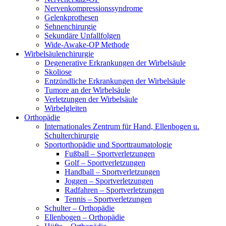
Nervenkompressionssyndrome
Gelenkprothesen
Sehnenchirurgie
Sekundäre Unfallfolgen
Wide-Awake-OP Methode
Wirbelsäulenchirurgie
Degenerative Erkrankungen der Wirbelsäule
Skoliose
Entzündliche Erkrankungen der Wirbelsäule
Tumore an der Wirbelsäule
Verletzungen der Wirbelsäule
Wirbelgleiten
Orthopädie
Internationales Zentrum für Hand, Ellenbogen u.
Schulterchirurgie
Sportorthopädie und Sporttraumatologie
Fußball – Sportverletzungen
Golf – Sportverletzungen
Handball – Sportverletzungen
Joggen – Sportverletzungen
Radfahren – Sportverletzungen
Tennis – Sportverletzungen
Schulter – Orthopädie
Ellenbogen – Orthopädie