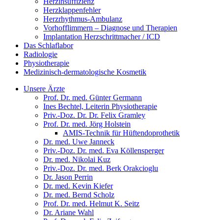
Herzinsuffizienz
Herzklappenfehler
Herzrhythmus-Ambulanz
Vorhofflimmern – Diagnose und Therapien
Implantation Herzschrittmacher / ICD
Das Schlaflabor
Radiologie
Physiotherapie
Medizinisch-dermatologische Kosmetik
Unsere Ärzte
Prof. Dr. med. Günter Germann
Ines Bechtel, Leiterin Physiotherapie
Priv.-Doz. Dr. Dr. Felix Gramley
Prof. Dr. med. Jörg Holstein
AMIS-Technik für Hüftendoprothetik
Dr. med. Uwe Janneck
Priv.-Doz. Dr. med. Eva Köllensperger
Dr. med. Nikolai Kuz
Priv.-Doz. Dr. med. Berk Orakcioglu
Dr. Jason Perrin
Dr. med. Kevin Kiefer
Dr. med. Bernd Scholz
Prof. Dr. med. Helmut K. Seitz
Dr. Ariane Wahl