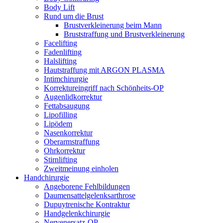
Body Lift
Rund um die Brust
Brustverkleinerung beim Mann
Bruststraffung und Brustverkleinerung
Facelifting
Fadenlifting
Halslifting
Hautstraffung mit ARGON PLASMA
Intimchirurgie
Korrektureingriff nach Schönheits-OP
Augenlidkorrektur
Fettabsaugung
Lipofilling
Lipödem
Nasenkorrektur
Oberarmstraffung
Ohrkorrektur
Stirnlifting
Zweitmeinung einholen
Handchirurgie
Angeborene Fehlbildungen
Daumensattelgelenksarthrose
Dupuytrenische Kontraktur
Handgelenkchirurgie
Nervenersatz-OP