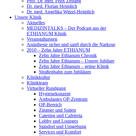
Prof. Dr. med. Felix Zeifang
Dr. med. Florian Heimlich
Dr. med. Angelika Witzel-Heimlich
Unsere Klinik
Aktuelles
MEDIZINTALKS – Der Podcast aus der
ETHIANUM Klinik
Veranstaltungen
Anästhesie sicher und sanft durch die Narkose
2010 – Zehn Jahre ETHIANUM
Zehn Jahre Ethianum Chronik
Zehn Jahre Ethianum – Unsere Jubilare
Zehn Jahre Ethianum – grüne Klinik
Straßenbahn zum Jubiläum
Klinikkultur
Klinikteam
Virtueller Rundgang
Hygienekonzept
Ambulantes OP-Zentrum
OP-Bereich
Zimmer und Suiten
Catering und Cafeteria
Lobby und Lounges
Standort und Umgebung
Services und Komfort