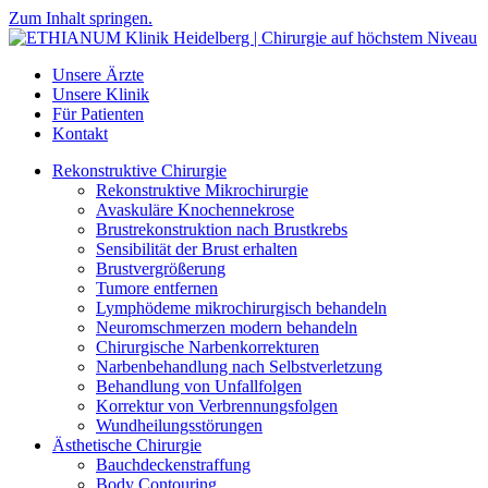
Zum Inhalt springen.
Unsere Ärzte
Unsere Klinik
Für Patienten
Kontakt
Rekonstruktive Chirurgie
Rekonstruktive Mikrochirurgie
Avaskuläre Knochennekrose
Brustrekonstruktion nach Brustkrebs
Sensibilität der Brust erhalten
Brustvergrößerung
Tumore entfernen
Lymphödeme mikrochirurgisch behandeln
Neuromschmerzen modern behandeln
Chirurgische Narbenkorrekturen
Narbenbehandlung nach Selbstverletzung
Behandlung von Unfallfolgen
Korrektur von Verbrennungsfolgen
Wundheilungsstörungen
Ästhetische Chirurgie
Bauchdeckenstraffung
Body Contouring