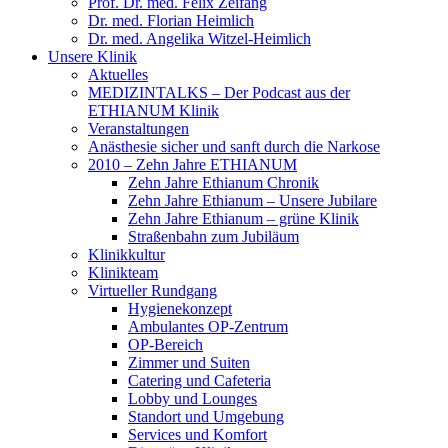
Prof. Dr. med. Felix Zeifang
Dr. med. Florian Heimlich
Dr. med. Angelika Witzel-Heimlich
Unsere Klinik
Aktuelles
MEDIZINTALKS – Der Podcast aus der
ETHIANUM Klinik
Veranstaltungen
Anästhesie sicher und sanft durch die Narkose
2010 – Zehn Jahre ETHIANUM
Zehn Jahre Ethianum Chronik
Zehn Jahre Ethianum – Unsere Jubilare
Zehn Jahre Ethianum – grüne Klinik
Straßenbahn zum Jubiläum
Klinikkultur
Klinikteam
Virtueller Rundgang
Hygienekonzept
Ambulantes OP-Zentrum
OP-Bereich
Zimmer und Suiten
Catering und Cafeteria
Lobby und Lounges
Standort und Umgebung
Services und Komfort