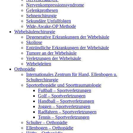
Nervenkompressionssyndrome
Gelenkprothesen
Sehnenchirurgie
Sekundäre Unfallfolgen
Wide-Awake-OP Methode
Wirbelsäulenchirurgie
Degenerative Erkrankungen der Wirbelsäule
Skoliose
Entzündliche Erkrankungen der Wirbelsäule
Tumore an der Wirbelsäule
Verletzungen der Wirbelsäule
Wirbelgleiten
Orthopädie
Internationales Zentrum für Hand, Ellenbogen u.
Schulterchirurgie
Sportorthopädie und Sporttraumatologie
Fußball – Sportverletzungen
Golf – Sportverletzungen
Handball – Sportverletzungen
Joggen – Sportverletzungen
Radfahren – Sportverletzungen
Tennis – Sportverletzungen
Schulter – Orthopädie
Ellenbogen – Orthopädie