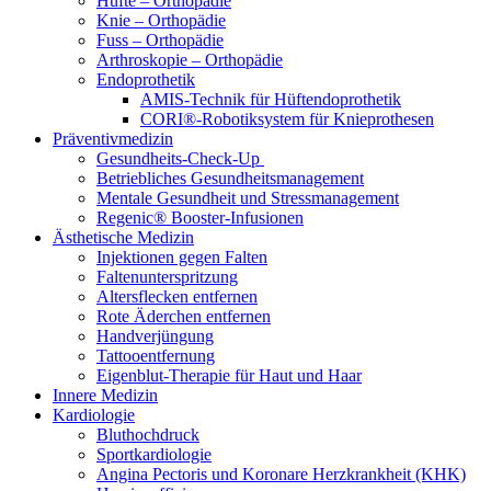
Hüfte – Orthopädie
Knie – Orthopädie
Fuss – Orthopädie
Arthroskopie – Orthopädie
Endoprothetik
AMIS-Technik für Hüftendoprothetik
CORI®-Robotiksystem für Knieprothesen
Präventivmedizin
Gesundheits-Check-Up
Betriebliches Gesundheitsmanagement
Mentale Gesundheit und Stressmanagement
Regenic® Booster-Infusionen
Ästhetische Medizin
Injektionen gegen Falten
Faltenunterspritzung
Altersflecken entfernen
Rote Äderchen entfernen
Handverjüngung
Tattooentfernung
Eigenblut-Therapie für Haut und Haar
Innere Medizin
Kardiologie
Bluthochdruck
Sportkardiologie
Angina Pectoris und Koronare Herzkrankheit (KHK)