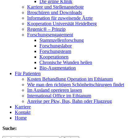
Die grüne Klinik
Karriere und Stellenangebote
Broschüren und Downloads
Information für zuweisende Ärzte
Kooperation Universität Heidelberg
Regenic® – Prinzip
Forschungsengagement
Stammzellenforschung
Forschungslabor
Forschungsteam
Kooperationen
Chronische Wunden heilen
Bio-Augmentation
Für Patienten
Kosten Behandlung Operation im Ethianum
Wie man den richtigen Schönheitschirurgen findet
Im Ausland operieren lassen
International Office im Ethianum
Anreise per Pkw, Bus, Bahn oder Flugzeug
Karriere
Kontakt
Home
Suche: