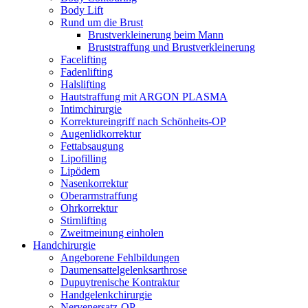
Body Lift
Rund um die Brust
Brustverkleinerung beim Mann
Bruststraffung und Brustverkleinerung
Facelifting
Fadenlifting
Halslifting
Hautstraffung mit ARGON PLASMA
Intimchirurgie
Korrektureingriff nach Schönheits-OP
Augenlidkorrektur
Fettabsaugung
Lipofilling
Lipödem
Nasenkorrektur
Oberarmstraffung
Ohrkorrektur
Stirnlifting
Zweitmeinung einholen
Handchirurgie
Angeborene Fehlbildungen
Daumensattelgelenksarthrose
Dupuytrenische Kontraktur
Handgelenkchirurgie
Nervenersatz-OP