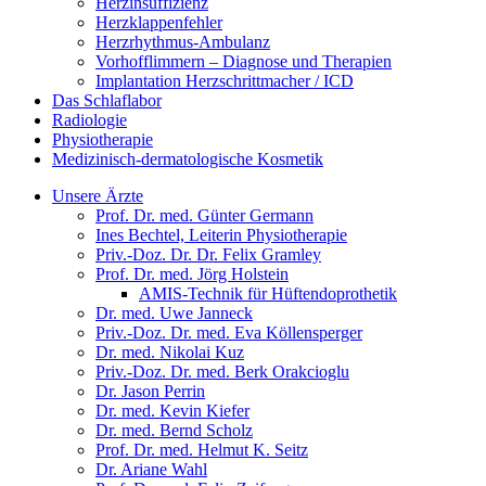
Herzinsuffizienz
Herzklappenfehler
Herzrhythmus-Ambulanz
Vorhofflimmern – Diagnose und Therapien
Implantation Herzschrittmacher / ICD
Das Schlaflabor
Radiologie
Physiotherapie
Medizinisch-dermatologische Kosmetik
Unsere Ärzte
Prof. Dr. med. Günter Germann
Ines Bechtel, Leiterin Physiotherapie
Priv.-Doz. Dr. Dr. Felix Gramley
Prof. Dr. med. Jörg Holstein
AMIS-Technik für Hüftendoprothetik
Dr. med. Uwe Janneck
Priv.-Doz. Dr. med. Eva Köllensperger
Dr. med. Nikolai Kuz
Priv.-Doz. Dr. med. Berk Orakcioglu
Dr. Jason Perrin
Dr. med. Kevin Kiefer
Dr. med. Bernd Scholz
Prof. Dr. med. Helmut K. Seitz
Dr. Ariane Wahl