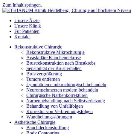
Zum Inhalt springen.
Unsere Ärzte
Unsere Klinik
Für Patienten
Kontakt
Rekonstruktive Chirurgie
Rekonstruktive Mikrochirurgie
Avaskuläre Knochennekrose
Brustrekonstruktion nach Brustkrebs
Sensibilität der Brust erhalten
Brustvergrößerung
Tumore entfernen
Lymphödeme mikrochirurgisch behandeln
Neuromschmerzen modern behandeln
Chirurgische Narbenkorrekturen
Narbenbehandlung nach Selbstverletzung
Behandlung von Unfallfolgen
Korrektur von Verbrennungsfolgen
Wundheilungsstörungen
Ästhetische Chirurgie
Bauchdeckenstraffung
Body Contouring