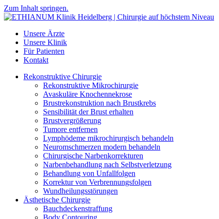
Zum Inhalt springen.
Unsere Ärzte
Unsere Klinik
Für Patienten
Kontakt
Rekonstruktive Chirurgie
Rekonstruktive Mikrochirurgie
Avaskuläre Knochennekrose
Brustrekonstruktion nach Brustkrebs
Sensibilität der Brust erhalten
Brustvergrößerung
Tumore entfernen
Lymphödeme mikrochirurgisch behandeln
Neuromschmerzen modern behandeln
Chirurgische Narbenkorrekturen
Narbenbehandlung nach Selbstverletzung
Behandlung von Unfallfolgen
Korrektur von Verbrennungsfolgen
Wundheilungsstörungen
Ästhetische Chirurgie
Bauchdeckenstraffung
Body Contouring