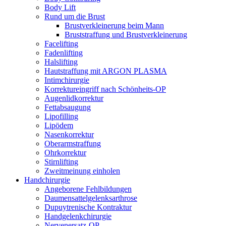
Body Lift
Rund um die Brust
Brustverkleinerung beim Mann
Bruststraffung und Brustverkleinerung
Facelifting
Fadenlifting
Halslifting
Hautstraffung mit ARGON PLASMA
Intimchirurgie
Korrektureingriff nach Schönheits-OP
Augenlidkorrektur
Fettabsaugung
Lipofilling
Lipödem
Nasenkorrektur
Oberarmstraffung
Ohrkorrektur
Stirnlifting
Zweitmeinung einholen
Handchirurgie
Angeborene Fehlbildungen
Daumensattelgelenksarthrose
Dupuytrenische Kontraktur
Handgelenkchirurgie
Nervenersatz-OP