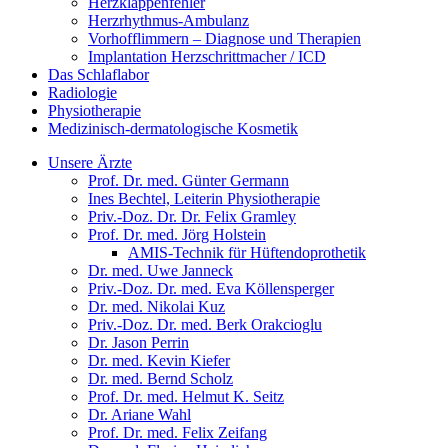
Herzklappenfehler
Herzrhythmus-Ambulanz
Vorhofflimmern – Diagnose und Therapien
Implantation Herzschrittmacher / ICD
Das Schlaflabor
Radiologie
Physiotherapie
Medizinisch-dermatologische Kosmetik
Unsere Ärzte
Prof. Dr. med. Günter Germann
Ines Bechtel, Leiterin Physiotherapie
Priv.-Doz. Dr. Dr. Felix Gramley
Prof. Dr. med. Jörg Holstein
AMIS-Technik für Hüftendoprothetik
Dr. med. Uwe Janneck
Priv.-Doz. Dr. med. Eva Köllensperger
Dr. med. Nikolai Kuz
Priv.-Doz. Dr. med. Berk Orakcioglu
Dr. Jason Perrin
Dr. med. Kevin Kiefer
Dr. med. Bernd Scholz
Prof. Dr. med. Helmut K. Seitz
Dr. Ariane Wahl
Prof. Dr. med. Felix Zeifang