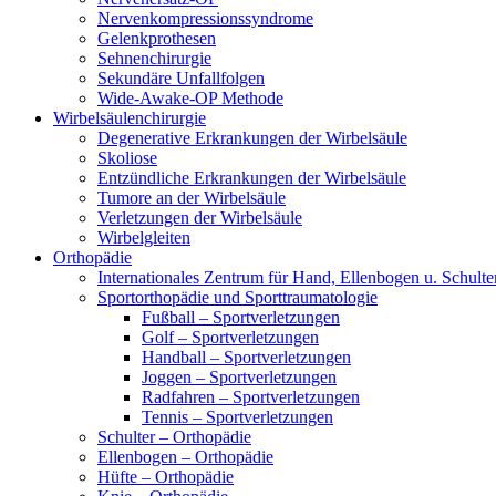
Nervenkompressionssyndrome
Gelenkprothesen
Sehnenchirurgie
Sekundäre Unfallfolgen
Wide-Awake-OP Methode
Wirbelsäulenchirurgie
Degenerative Erkrankungen der Wirbelsäule
Skoliose
Entzündliche Erkrankungen der Wirbelsäule
Tumore an der Wirbelsäule
Verletzungen der Wirbelsäule
Wirbelgleiten
Orthopädie
Internationales Zentrum für Hand, Ellenbogen u. Schulte
Sportorthopädie und Sporttraumatologie
Fußball – Sportverletzungen
Golf – Sportverletzungen
Handball – Sportverletzungen
Joggen – Sportverletzungen
Radfahren – Sportverletzungen
Tennis – Sportverletzungen
Schulter – Orthopädie
Ellenbogen – Orthopädie
Hüfte – Orthopädie