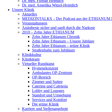
Dr. med. Florian Heimlich
Dr. med. Angelika Witzel-Heimlich
Unsere Klinik
Aktuelles
MEDIZINTALKS – Der Podcast aus der ETHIANUM K
Veranstaltungen
Anästhesie sicher und sanft durch die Narkose
2010 – Zehn Jahre ETHIANUM
Zehn Jahre Ethianum Chronik
Zehn Jahre Ethianum – Unsere Jubilare
Zehn Jahre Ethianum – grüne Klinik
Straßenbahn zum Jubiläum
Klinikkultur
Klinikteam
Virtueller Rundgang
Hygienekonzept
Ambulantes OP-Zentrum
OP-Bereich
Zimmer und Suiten
Catering und Cafeteria
Lobby und Lounges
Standort und Umgebung
Services und Komfort
Die grüne Klinik
Karriere und Stellenangebote