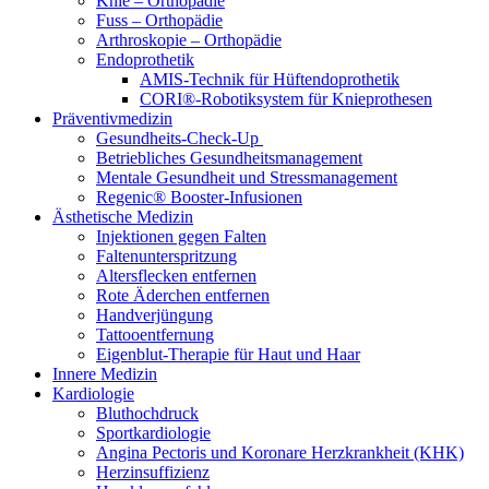
Knie – Orthopädie
Fuss – Orthopädie
Arthroskopie – Orthopädie
Endoprothetik
AMIS-Technik für Hüftendoprothetik
CORI®-Robotiksystem für Knieprothesen
Präventivmedizin
Gesundheits-Check-Up
Betriebliches Gesundheitsmanagement
Mentale Gesundheit und Stressmanagement
Regenic® Booster-Infusionen
Ästhetische Medizin
Injektionen gegen Falten
Faltenunterspritzung
Altersflecken entfernen
Rote Äderchen entfernen
Handverjüngung
Tattooentfernung
Eigenblut-Therapie für Haut und Haar
Innere Medizin
Kardiologie
Bluthochdruck
Sportkardiologie
Angina Pectoris und Koronare Herzkrankheit (KHK)
Herzinsuffizienz