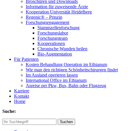
Broschüren und Downloads
Information für zuweisende Ärzte
Kooperation Universität Heidelberg
Regenic® – Prinzip
Forschungsengagement
Stammzellenforschung
Forschungslabor
Forschungsteam
Kooperationen
Chronische Wunden heilen
Bio-Augmentation
Für Patienten
Kosten Behandlung Operation im Ethianum
Wie man den richtigen Schönheitschirurgen findet
Im Ausland operieren lassen
International Office im Ethianum
Anreise per Pkw, Bus, Bahn oder Flugzeug
Karriere
Kontakt
Home
Suche:
Suchen