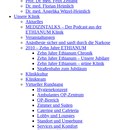
Prof. Dr. med. Felix Zeifang
Dr. med. Florian Heimlich
Dr. med. Angelika Witzel-Heimlich
Unsere Klinik
Aktuelles
MEDIZINTALKS – Der Podcast aus der
ETHIANUM Klinik
Veranstaltungen
Anästhesie sicher und sanft durch die Narkose
2010 – Zehn Jahre ETHIANUM
Zehn Jahre Ethianum Chronik
Zehn Jahre Ethianum – Unsere Jubilare
Zehn Jahre Ethianum – grüne Klinik
Straßenbahn zum Jubiläum
Klinikkultur
Klinikteam
Virtueller Rundgang
Hygienekonzept
Ambulantes OP-Zentrum
OP-Bereich
Zimmer und Suiten
Catering und Cafeteria
Lobby und Lounges
Standort und Umgebung
Services und Komfort