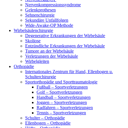
Nervenkompressionssyndrome
Gelenkprothesen
Sehnenchirurgie
Sekundäre Unfallfolgen
Wide-Awake-OP Methode
Wirbelsäulenchirurgie
Degenerative Erkrankungen der Wirbelsäule
Skoliose
Entzündliche Erkrankungen der Wirbelsäule
Tumore an der Wirbelsäule
Verletzungen der Wirbelsäule
Wirbelgleiten
Orthopädie
Internationales Zentrum für Hand, Ellenbogen u.
Schulterchirurgie
Sportorthopädie und Sporttraumatologie
Fußball – Sportverletzungen
Golf – Sportverletzungen
Handball – Sportverletzungen
Joggen – Sportverletzungen
Radfahren – Sportverletzungen
Tennis – Sportverletzungen
Schulter – Orthopädie
Ellenbogen – Orthopädie