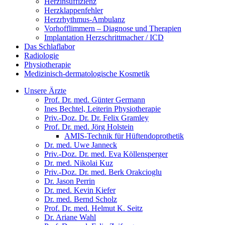
Herzinsuffizienz
Herzklappenfehler
Herzrhythmus-Ambulanz
Vorhofflimmern – Diagnose und Therapien
Implantation Herzschrittmacher / ICD
Das Schlaflabor
Radiologie
Physiotherapie
Medizinisch-dermatologische Kosmetik
Unsere Ärzte
Prof. Dr. med. Günter Germann
Ines Bechtel, Leiterin Physiotherapie
Priv.-Doz. Dr. Dr. Felix Gramley
Prof. Dr. med. Jörg Holstein
AMIS-Technik für Hüftendoprothetik
Dr. med. Uwe Janneck
Priv.-Doz. Dr. med. Eva Köllensperger
Dr. med. Nikolai Kuz
Priv.-Doz. Dr. med. Berk Orakcioglu
Dr. Jason Perrin
Dr. med. Kevin Kiefer
Dr. med. Bernd Scholz
Prof. Dr. med. Helmut K. Seitz
Dr. Ariane Wahl