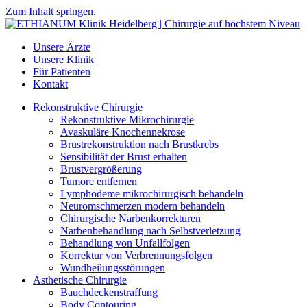
Zum Inhalt springen.
Unsere Ärzte
Unsere Klinik
Für Patienten
Kontakt
Rekonstruktive Chirurgie
Rekonstruktive Mikrochirurgie
Avaskuläre Knochennekrose
Brustrekonstruktion nach Brustkrebs
Sensibilität der Brust erhalten
Brustvergrößerung
Tumore entfernen
Lymphödeme mikrochirurgisch behandeln
Neuromschmerzen modern behandeln
Chirurgische Narbenkorrekturen
Narbenbehandlung nach Selbstverletzung
Behandlung von Unfallfolgen
Korrektur von Verbrennungsfolgen
Wundheilungsstörungen
Ästhetische Chirurgie
Bauchdeckenstraffung
Body Contouring