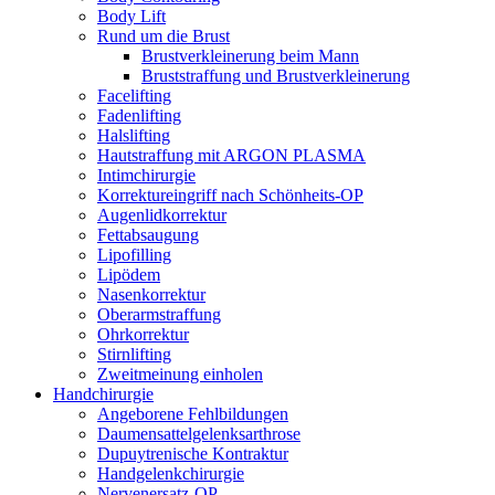
Body Lift
Rund um die Brust
Brustverkleinerung beim Mann
Bruststraffung und Brustverkleinerung
Facelifting
Fadenlifting
Halslifting
Hautstraffung mit ARGON PLASMA
Intimchirurgie
Korrektureingriff nach Schönheits-OP
Augenlidkorrektur
Fettabsaugung
Lipofilling
Lipödem
Nasenkorrektur
Oberarmstraffung
Ohrkorrektur
Stirnlifting
Zweitmeinung einholen
Handchirurgie
Angeborene Fehlbildungen
Daumensattelgelenksarthrose
Dupuytrenische Kontraktur
Handgelenkchirurgie
Nervenersatz-OP