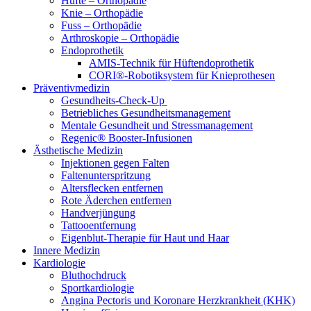
Hüfte – Orthopädie
Knie – Orthopädie
Fuss – Orthopädie
Arthroskopie – Orthopädie
Endoprothetik
AMIS-Technik für Hüftendoprothetik
CORI®-Robotiksystem für Knieprothesen
Präventivmedizin
Gesundheits-Check-Up
Betriebliches Gesundheitsmanagement
Mentale Gesundheit und Stressmanagement
Regenic® Booster-Infusionen
Ästhetische Medizin
Injektionen gegen Falten
Faltenunterspritzung
Altersflecken entfernen
Rote Äderchen entfernen
Handverjüngung
Tattooentfernung
Eigenblut-Therapie für Haut und Haar
Innere Medizin
Kardiologie
Bluthochdruck
Sportkardiologie
Angina Pectoris und Koronare Herzkrankheit (KHK)