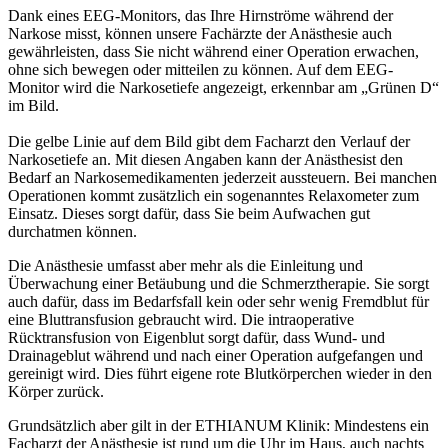
Dank eines EEG-Monitors, das Ihre Hirnströme während der
Narkose misst, können unsere Fachärzte der Anästhesie auch
gewährleisten, dass Sie nicht während einer Operation erwachen,
ohne sich bewegen oder mitteilen zu können. Auf dem EEG-
Monitor wird die Narkosetiefe angezeigt, erkennbar am „Grünen D“
im Bild.
Die gelbe Linie auf dem Bild gibt dem Facharzt den Verlauf der
Narkosetiefe an. Mit diesen Angaben kann der Anästhesist den
Bedarf an Narkosemedikamenten jederzeit aussteuern. Bei manchen
Operationen kommt zusätzlich ein sogenanntes Relaxometer zum
Einsatz. Dieses sorgt dafür, dass Sie beim Aufwachen gut
durchatmen können.
Die Anästhesie umfasst aber mehr als die Einleitung und
Überwachung einer Betäubung und die Schmerztherapie. Sie sorgt
auch dafür, dass im Bedarfsfall kein oder sehr wenig Fremdblut für
eine Bluttransfusion gebraucht wird. Die intraoperative
Rücktransfusion von Eigenblut sorgt dafür, dass Wund- und
Drainageblut während und nach einer Operation aufgefangen und
gereinigt wird. Dies führt eigene rote Blutkörperchen wieder in den
Körper zurück.
Grundsätzlich aber gilt in der ETHIANUM Klinik: Mindestens ein
Facharzt der Anästhesie ist rund um die Uhr im Haus, auch nachts