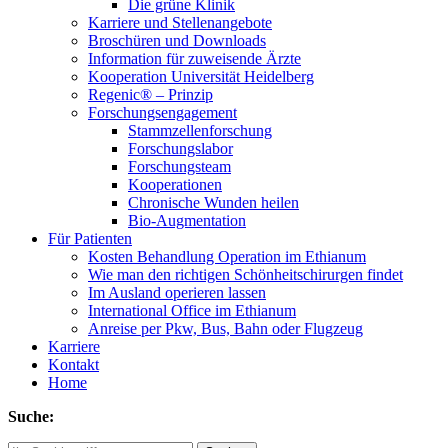
Die grüne Klinik
Karriere und Stellenangebote
Broschüren und Downloads
Information für zuweisende Ärzte
Kooperation Universität Heidelberg
Regenic® – Prinzip
Forschungsengagement
Stammzellenforschung
Forschungslabor
Forschungsteam
Kooperationen
Chronische Wunden heilen
Bio-Augmentation
Für Patienten
Kosten Behandlung Operation im Ethianum
Wie man den richtigen Schönheitschirurgen findet
Im Ausland operieren lassen
International Office im Ethianum
Anreise per Pkw, Bus, Bahn oder Flugzeug
Karriere
Kontakt
Home
Suche: