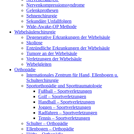
Nervenkompressionssyndrome
Gelenkprothesen
Sehnenchirurgie
Sekundäre Unfallfolgen
Wide-Awake-OP Methode
Wirbelsäulenchirurgie
Degenerative Erkrankungen der Wirbelsäule
Skoliose
Entzündliche Erkrankungen der Wirbelsäule
Tumore an der Wirbelsäule
Verletzungen der Wirbelsäule
Wirbelgleiten
Orthopädie
Internationales Zentrum für Hand, Ellenbogen u.
Schulterchirurgie
Sportorthopädie und Sporttraumatologie
Fußball – Sportverletzungen
Golf – Sportverletzungen
Handball – Sportverletzungen
Joggen – Sportverletzungen
Radfahren – Sportverletzungen
Tennis – Sportverletzungen
Schulter – Orthopädie
Ellenbogen – Orthopädie