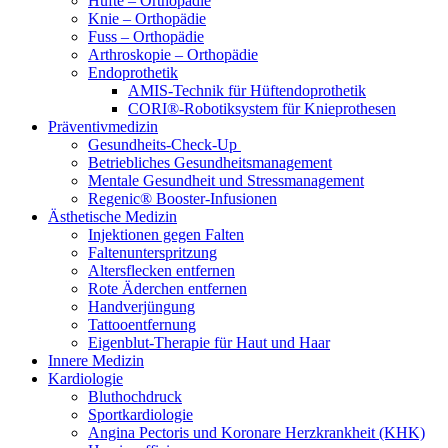
Hüfte – Orthopädie
Knie – Orthopädie
Fuss – Orthopädie
Arthroskopie – Orthopädie
Endoprothetik
AMIS-Technik für Hüftendoprothetik
CORI®-Robotiksystem für Knieprothesen
Präventivmedizin
Gesundheits-Check-Up
Betriebliches Gesundheitsmanagement
Mentale Gesundheit und Stressmanagement
Regenic® Booster-Infusionen
Ästhetische Medizin
Injektionen gegen Falten
Faltenunterspritzung
Altersflecken entfernen
Rote Äderchen entfernen
Handverjüngung
Tattooentfernung
Eigenblut-Therapie für Haut und Haar
Innere Medizin
Kardiologie
Bluthochdruck
Sportkardiologie
Angina Pectoris und Koronare Herzkrankheit (KHK)