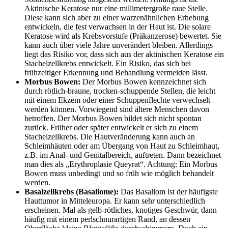
Aktinische Keratose nur eine millimetergroße raue Stelle.
Diese kann sich aber zu einer warzenähnlichen Erhebung
entwickeln, die fest verwachsen in der Haut ist. Die solare
Keratose wird als Krebsvorstufe (Präkanzerose) bewertet. Sie
kann auch über viele Jahre unverändert bleiben. Allerdings
liegt das Risiko vor, dass sich aus der aktinischen Keratose ein
Stachelzellkrebs entwickelt. Ein Risiko, das sich bei
frühzeitiger Erkennung und Behandlung vermeiden lässt.
Morbus Bowen:
Der Morbus Bowen kennzeichnet sich
durch rötlich-braune, trocken-schuppende Stellen, die leicht
mit einem Ekzem oder einer Schuppenflechte verwechselt
werden können. Vorwiegend sind ältere Menschen davon
betroffen. Der Morbus Bowen bildet sich nicht spontan
zurück. Früher oder später entwickelt er sich zu einem
Stachelzellkrebs. Die Hautveränderung kann auch an
Schleimhäuten oder am Übergang von Haut zu Schleimhaut,
z.B. im Anal- und Genitalbereich, auftreten. Dann bezeichnet
man dies als „Erythroplasie Queyrat“. Achtung: Ein Morbus
Bowen muss unbedingt und so früh wie möglich behandelt
werden.
Basalzellkrebs (Basaliome):
Das Basaliom ist der häufigste
Hauttumor in Mitteleuropa. Er kann sehr unterschiedlich
erscheinen. Mal als gelb-rötliches, knotiges Geschwür, dann
häufig mit einem perlschnurartigen Rand, an dessen