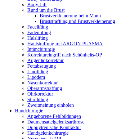
Body Lift
Rund um die Brust
Brustverkleinerung beim Mann
Bruststraffung und Brustverkleinerung
Facelifting
Fadenlifting
Halslifting
Hautstraffung mit ARGON PLASMA
Intimchirurgie
Korrektureingriff nach Schönheits-OP
Augenlidkorrektur
Fettabsaugung
Lipofilling
Lipödem
Nasenkorrektur
Oberarmstraffung
Ohrkorrektur
Stirnlifting
Zweitmeinung einholen
Handchirurgie
Angeborene Fehlbildungen
Daumensattelgelenksarthrose
Dupuytrenische Kontraktur
Handgelenkchirurgie
Nervenersatz-OP