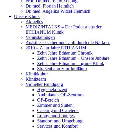
Prof. Dr. med. Felix Zeifang
Dr. med. Florian Heimlich
Dr. med. Angelika Witzel-Heimlich
Unsere Klinik
Aktuelles
MEDIZINTALKS – Der Podcast aus der
ETHIANUM Klinik
Veranstaltungen
Anästhesie sicher und sanft durch die Narkose
2010 – Zehn Jahre ETHIANUM
Zehn Jahre Ethianum Chronik
Zehn Jahre Ethianum – Unsere Jubilare
Zehn Jahre Ethianum – grüne Klinik
Straßenbahn zum Jubiläum
Klinikkultur
Klinikteam
Virtueller Rundgang
Hygienekonzept
Ambulantes OP-Zentrum
OP-Bereich
Zimmer und Suiten
Catering und Cafeteria
Lobby und Lounges
Standort und Umgebung
Services und Komfort