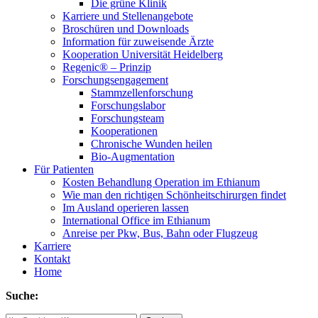
Die grüne Klinik
Karriere und Stellenangebote
Broschüren und Downloads
Information für zuweisende Ärzte
Kooperation Universität Heidelberg
Regenic® – Prinzip
Forschungsengagement
Stammzellenforschung
Forschungslabor
Forschungsteam
Kooperationen
Chronische Wunden heilen
Bio-Augmentation
Für Patienten
Kosten Behandlung Operation im Ethianum
Wie man den richtigen Schönheitschirurgen findet
Im Ausland operieren lassen
International Office im Ethianum
Anreise per Pkw, Bus, Bahn oder Flugzeug
Karriere
Kontakt
Home
Suche: