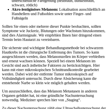
unterschiedliche Farbgebung (hellbraun, dunkelbraun,
schwarz, rötlich)
Akro-lentiginöses Melanom:
Lokalisation ausschließlich an
Handtellern und Fußsohlen sowie unter Finger- und
Fußnägeln
Sollten Sie einen oder mehrere dieser Punkte beobachten, sollten
Symptome wie Juckreiz, Blutungen oder Wachstum hinzukommen,
sind dies Alarmsignale. Wir empfehlen Ihnen hier dringend einen
Termin beim Hautarzt zu vereinbaren.
Die sicherste und wichtigste Behandlungsmethode bei schwarzem
Hautkrebs ist die chirurgische Entfernung des Tumors. So kann
ausgeschlossen werden, dass Melanomzellen im Körper verbleiben
und erneut wachsen können. Speziell bei einem Melanom im
Gesicht sind auch ästhetische Faktoren zu berücksichtigen. Hier
kann mit einer mikroskopischen Schnittrandkontrolle gearbeitet
werden. Dabei wird der entfernte Tumor mikroskopisch auf
Vollständigkeit untersucht. Durch diese Absicherung kann die
entstehende Narbe so klein wie möglich gehalten werden.
Um auszuschließen, dass das Melanom Metastasen in anderen
Organen gebildet hat, ist eine gründliche Nachuntersuchung
notwendig. Mediziner sprechen hier von „Staging“.
Zu dieser Nachuntersuchung zählt eine Ultraschalluntersuchung der