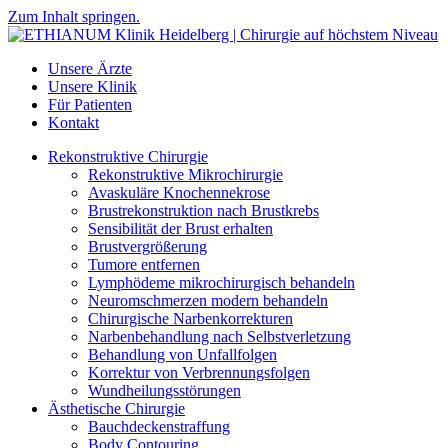
Zum Inhalt springen.
Unsere Ärzte
Unsere Klinik
Für Patienten
Kontakt
Rekonstruktive Chirurgie
Rekonstruktive Mikrochirurgie
Avaskuläre Knochennekrose
Brustrekonstruktion nach Brustkrebs
Sensibilität der Brust erhalten
Brustvergrößerung
Tumore entfernen
Lymphödeme mikrochirurgisch behandeln
Neuromschmerzen modern behandeln
Chirurgische Narbenkorrekturen
Narbenbehandlung nach Selbstverletzung
Behandlung von Unfallfolgen
Korrektur von Verbrennungsfolgen
Wundheilungsstörungen
Ästhetische Chirurgie
Bauchdeckenstraffung
Body Contouring