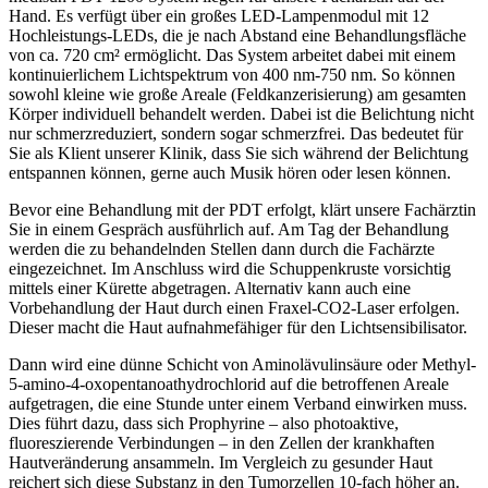
Hand. Es verfügt über ein großes LED-Lampenmodul mit 12
Hochleistungs-LEDs, die je nach Abstand eine Behandlungsfläche
von ca. 720 cm² ermöglicht. Das System arbeitet dabei mit einem
kontinuierlichem Lichtspektrum von 400 nm-750 nm. So können
sowohl kleine wie große Areale (Feldkanzerisierung) am gesamten
Körper individuell behandelt werden. Dabei ist die Belichtung nicht
nur schmerzreduziert, sondern sogar schmerzfrei. Das bedeutet für
Sie als Klient unserer Klinik, dass Sie sich während der Belichtung
entspannen können, gerne auch Musik hören oder lesen können.
Bevor eine Behandlung mit der PDT erfolgt, klärt unsere Fachärztin
Sie in einem Gespräch ausführlich auf. Am Tag der Behandlung
werden die zu behandelnden Stellen dann durch die Fachärzte
eingezeichnet. Im Anschluss wird die Schuppenkruste vorsichtig
mittels einer Kürette abgetragen. Alternativ kann auch eine
Vorbehandlung der Haut durch einen Fraxel-CO2-Laser erfolgen.
Dieser macht die Haut aufnahmefähiger für den Lichtsensibilisator.
Dann wird eine dünne Schicht von Aminolävulinsäure oder Methyl-
5-amino-4-oxopentanoathydrochlorid auf die betroffenen Areale
aufgetragen, die eine Stunde unter einem Verband einwirken muss.
Dies führt dazu, dass sich Prophyrine – also photoaktive,
fluoreszierende Verbindungen – in den Zellen der krankhaften
Hautveränderung ansammeln. Im Vergleich zu gesunder Haut
reichert sich diese Substanz in den Tumorzellen 10-fach höher an.