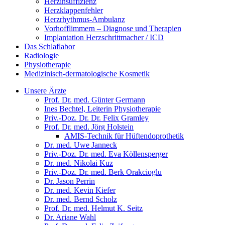
Herzinsuffizienz
Herzklappenfehler
Herzrhythmus-Ambulanz
Vorhofflimmern – Diagnose und Therapien
Implantation Herzschrittmacher / ICD
Das Schlaflabor
Radiologie
Physiotherapie
Medizinisch-dermatologische Kosmetik
Unsere Ärzte
Prof. Dr. med. Günter Germann
Ines Bechtel, Leiterin Physiotherapie
Priv.-Doz. Dr. Dr. Felix Gramley
Prof. Dr. med. Jörg Holstein
AMIS-Technik für Hüftendoprothetik
Dr. med. Uwe Janneck
Priv.-Doz. Dr. med. Eva Köllensperger
Dr. med. Nikolai Kuz
Priv.-Doz. Dr. med. Berk Orakcioglu
Dr. Jason Perrin
Dr. med. Kevin Kiefer
Dr. med. Bernd Scholz
Prof. Dr. med. Helmut K. Seitz
Dr. Ariane Wahl