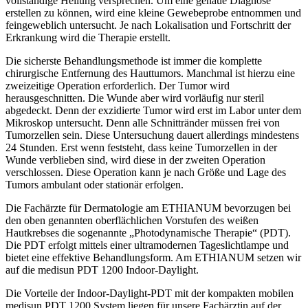
vollständige Heilung versprechen. Um eine genaue Diagnose
erstellen zu können, wird eine kleine Gewebeprobe entnommen und
feingeweblich untersucht. Je nach Lokalisation und Fortschritt der
Erkrankung wird die Therapie erstellt.
Die sicherste Behandlungsmethode ist immer die komplette
chirurgische Entfernung des Hauttumors. Manchmal ist hierzu eine
zweizeitige Operation erforderlich. Der Tumor wird
herausgeschnitten. Die Wunde aber wird vorläufig nur steril
abgedeckt. Denn der exzidierte Tumor wird erst im Labor unter dem
Mikroskop untersucht. Denn alle Schnittränder müssen frei von
Tumorzellen sein. Diese Untersuchung dauert allerdings mindestens
24 Stunden. Erst wenn feststeht, dass keine Tumorzellen in der
Wunde verblieben sind, wird diese in der zweiten Operation
verschlossen. Diese Operation kann je nach Größe und Lage des
Tumors ambulant oder stationär erfolgen.
Die Fachärzte für Dermatologie am ETHIANUM bevorzugen bei
den oben genannten oberflächlichen Vorstufen des weißen
Hautkrebses die sogenannte „Photodynamische Therapie“ (PDT).
Die PDT erfolgt mittels einer ultramodernen Tageslichtlampe und
bietet eine effektive Behandlungsform. Am ETHIANUM setzen wir
auf die medisun PDT 1200 Indoor-Daylight.
Die Vorteile der Indoor-Daylight-PDT mit der kompakten mobilen
medisun PDT 1200 System liegen für unsere Fachärztin auf der