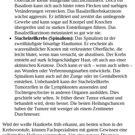
Oberfläche kleine Blutgefäße durchschimmern. Doch ein
Basaliom kann sich auch hinter roten Flecken und narbigen
Veränderungen verstecken. Das Basalzellkrebskarzinom
wächst aggressiv. Er infiltriert und zerstört das umliegende
Gewebe und kann sogar auf Knorpel und Knochen
übergreifen und zu starken Entstellungen führen. Das
Basalzellkarzinom metastasiert so gut wie nie.
Stachelzellkrebs (Spinaliom):
Das Spinaliom ist der
zweithäufigste bösartige Hauttumor. Er erscheint als
warzenähnlicher Knoten mit verkrusteter Oberfläche, die
leicht blutet, wenn man versucht, sie abzulösen. Der Krebs
entsteht auf stark lichtgeschädigter Haut, oft auch aus einer
aktinischen Keratose. Doch kann er sich – wenn auch selten –
aus Wunden oder Verbrennungsnarben entwickeln. Das
Spinaliom kann auch auf der Zunge oder im Genitalbereich
entstehen. Unbehandelt kann der Stachelzellkrebs
Tumorzellen in die Lymphknoten aussenden und
Tochtergeschwüre in anderen Organen ausbilden. Dies
geschieht sehr selten. Je früher dieser Tumor erkannt und
behandelt wird, desto besser. Die besten Heilungschancen
haben die Tumore mit weniger als einem Zentimeter
Durchmesser.
Wird der weiße Hautkrebs früh erkannt, am besten schon in der
Krebsvorstufe, können Fachspezialisten mit gutem Gewissen eine