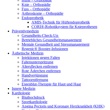
Hüfte – Orthopädie
Knie – Orthopädie
Fuss – Orthopädie
Arthroskopie – Orthopädie
Endoprothetik
AMIS-Technik für Hüftendoprothetik
CORI®-Robotiksystem für Knieprothesen
Präventivmedizin
Gesundheits-Check-Up
Betriebliches Gesundheitsmanagement
Mentale Gesundheit und Stressmanagement
Regenic® Booster-Infusionen
Ästhetische Medizin
Injektionen gegen Falten
Faltenunterspritzung
Altersflecken entfernen
Rote Äderchen entfernen
Handverjüngung
Tattooentfernung
Eigenblut-Therapie für Haut und Haar
Innere Medizin
Kardiologie
Bluthochdruck
Sportkardiologie
Angina Pectoris und Koronare Herzkrankheit (KHK)