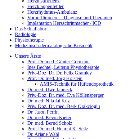
Herzinsuffizienz
Herzklappenfehler
Herzrhythmus-Ambulanz
Vorhofflimmern – Diagnose und Therapien
Implantation Herzschrittmacher / ICD
Das Schlaflabor
Radiologie
Physiotherapie
Medizinisch-dermatologische Kosmetik
Unsere Ärzte
Prof. Dr. med. Günter Germann
Ines Bechtel, Leiterin Physiotherapie
Priv.-Doz. Dr. Dr. Felix Gramley
Prof. Dr. med. Jörg Holstein
AMIS-Technik für Hüftendoprothetik
Dr. med. Uwe Janneck
Priv.-Doz. Dr. med. Eva Köllensperger
Dr. med. Nikolai Kuz
Priv.-Doz. Dr. med. Berk Orakcioglu
Dr. Jason Perrin
Dr. med. Kevin Kiefer
Dr. med. Bernd Scholz
Prof. Dr. med. Helmut K. Seitz
Dr. Ariane Wahl