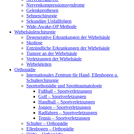
Nervenkompressionssyndrome
Gelenkprothesen
Sehnenchirurgie
Sekundäre Unfallfolgen
Wide-Awake-OP Methode
Wirbelsäulenchirurgie
Degenerative Erkrankungen der Wirbelsäule
Skoliose
Entzündliche Erkrankungen der Wirbelsäule
Tumore an der Wirbelsäule
Verletzungen der Wirbelsäule
Wirbelgleiten
Orthopädie
Internationales Zentrum für Hand, Ellenbogen u.
Schulterchirurgie
Sportorthopädie und Sporttraumatologie
Fußball – Sportverletzungen
Golf – Sportverletzungen
Handball – Sportverletzungen
Joggen – Sportverletzungen
Radfahren – Sportverletzungen
Tennis – Sportverletzungen
Schulter – Orthopädie
Ellenbogen – Orthopädie