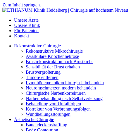
Zum Inhalt springen.
Unsere Ärzte
Unsere Klinik
Für Patienten
Kontakt
Rekonstruktive Chirurgie
Rekonstruktive Mikrochirurgie
Avaskuläre Knochennekrose
Brustrekonstruktion nach Brustkrebs
Sensibilität der Brust erhalten
Brustvergrößerung
Tumore entfernen
Lymphödeme mikrochirurgisch behandeln
Neuromschmerzen modern behandeln
Chirurgische Narbenkorrekturen
Narbenbehandlung nach Selbstverletzung
Behandlung von Unfallfolgen
Korrektur von Verbrennungsfolgen
Wundheilungsstörungen
Ästhetische Chirurgie
Bauchdeckenstraffung
Body Contouring