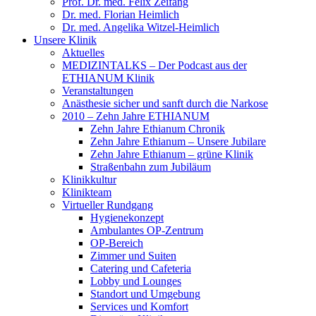
Prof. Dr. med. Felix Zeifang
Dr. med. Florian Heimlich
Dr. med. Angelika Witzel-Heimlich
Unsere Klinik
Aktuelles
MEDIZINTALKS – Der Podcast aus der
ETHIANUM Klinik
Veranstaltungen
Anästhesie sicher und sanft durch die Narkose
2010 – Zehn Jahre ETHIANUM
Zehn Jahre Ethianum Chronik
Zehn Jahre Ethianum – Unsere Jubilare
Zehn Jahre Ethianum – grüne Klinik
Straßenbahn zum Jubiläum
Klinikkultur
Klinikteam
Virtueller Rundgang
Hygienekonzept
Ambulantes OP-Zentrum
OP-Bereich
Zimmer und Suiten
Catering und Cafeteria
Lobby und Lounges
Standort und Umgebung
Services und Komfort