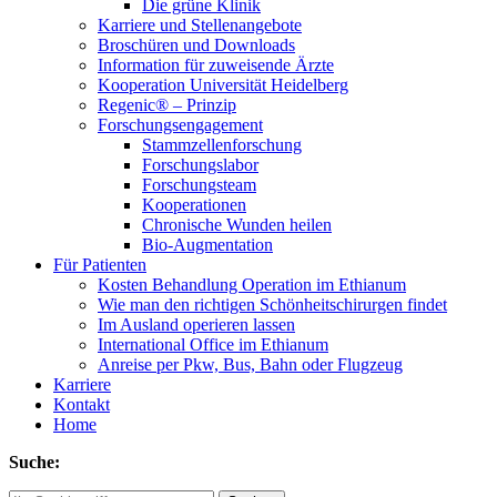
Die grüne Klinik
Karriere und Stellenangebote
Broschüren und Downloads
Information für zuweisende Ärzte
Kooperation Universität Heidelberg
Regenic® – Prinzip
Forschungsengagement
Stammzellenforschung
Forschungslabor
Forschungsteam
Kooperationen
Chronische Wunden heilen
Bio-Augmentation
Für Patienten
Kosten Behandlung Operation im Ethianum
Wie man den richtigen Schönheitschirurgen findet
Im Ausland operieren lassen
International Office im Ethianum
Anreise per Pkw, Bus, Bahn oder Flugzeug
Karriere
Kontakt
Home
Suche: