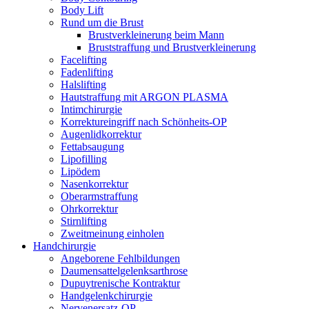
Body Lift
Rund um die Brust
Brustverkleinerung beim Mann
Bruststraffung und Brustverkleinerung
Facelifting
Fadenlifting
Halslifting
Hautstraffung mit ARGON PLASMA
Intimchirurgie
Korrektureingriff nach Schönheits-OP
Augenlidkorrektur
Fettabsaugung
Lipofilling
Lipödem
Nasenkorrektur
Oberarmstraffung
Ohrkorrektur
Stirnlifting
Zweitmeinung einholen
Handchirurgie
Angeborene Fehlbildungen
Daumensattelgelenksarthrose
Dupuytrenische Kontraktur
Handgelenkchirurgie
Nervenersatz-OP