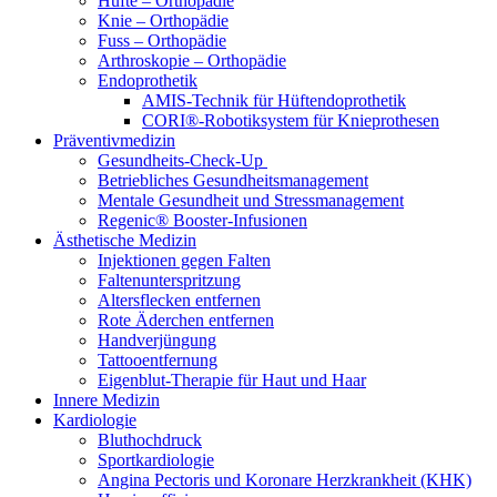
Hüfte – Orthopädie
Knie – Orthopädie
Fuss – Orthopädie
Arthroskopie – Orthopädie
Endoprothetik
AMIS-Technik für Hüftendoprothetik
CORI®-Robotiksystem für Knieprothesen
Präventivmedizin
Gesundheits-Check-Up
Betriebliches Gesundheitsmanagement
Mentale Gesundheit und Stressmanagement
Regenic® Booster-Infusionen
Ästhetische Medizin
Injektionen gegen Falten
Faltenunterspritzung
Altersflecken entfernen
Rote Äderchen entfernen
Handverjüngung
Tattooentfernung
Eigenblut-Therapie für Haut und Haar
Innere Medizin
Kardiologie
Bluthochdruck
Sportkardiologie
Angina Pectoris und Koronare Herzkrankheit (KHK)