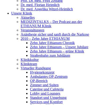
Prof. Dr. med. Felix Zeifang
Dr. med. Florian Heimlich
Dr. med. Angelika Witzel-Heimlich
Unsere Klinik
Aktuelles
MEDIZINTALKS – Der Podcast aus der
ETHIANUM Klinik
Veranstaltungen
Anästhesie sicher und sanft durch die Narkose
2010 – Zehn Jahre ETHIANUM
Zehn Jahre Ethianum Chronik
Zehn Jahre Ethianum – Unsere Jubilare
Zehn Jahre Ethianum – grüne Klinik
Straßenbahn zum Jubiläum
Klinikkultur
Klinikteam
Virtueller Rundgang
Hygienekonzept
Ambulantes OP-Zentrum
OP-Bereich
Zimmer und Suiten
Catering und Cafeteria
Lobby und Lounges
Standort und Umgebung
Services und Komfort