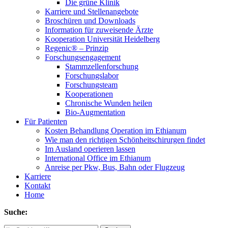
Die grüne Klinik
Karriere und Stellenangebote
Broschüren und Downloads
Information für zuweisende Ärzte
Kooperation Universität Heidelberg
Regenic® – Prinzip
Forschungsengagement
Stammzellenforschung
Forschungslabor
Forschungsteam
Kooperationen
Chronische Wunden heilen
Bio-Augmentation
Für Patienten
Kosten Behandlung Operation im Ethianum
Wie man den richtigen Schönheitschirurgen findet
Im Ausland operieren lassen
International Office im Ethianum
Anreise per Pkw, Bus, Bahn oder Flugzeug
Karriere
Kontakt
Home
Suche: