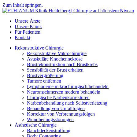
Zum Inhalt springen.
Unsere Ärzte
Unsere Klinik
Für Patienten
Kontakt
Rekonstruktive Chirurgie
Rekonstruktive Mikrochirurgie
Avaskuläre Knochennekrose
Brustrekonstruktion nach Brustkrebs
Sensibilität der Brust erhalten
Brustvergrößerung
Tumore entfernen
Lymphödeme mikrochirurgisch behandeln
Neuromschmerzen modern behandeln
Chirurgische Narbenkorrekturen
Narbenbehandlung nach Selbstverletzung
Behandlung von Unfallfolgen
Korrektur von Verbrennungsfolgen
Wundheilungsstörungen
Ästhetische Chirurgie
Bauchdeckenstraffung
Body Contouring