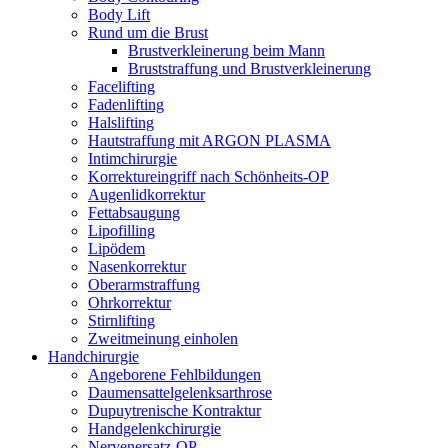
Body Lift
Rund um die Brust
Brustverkleinerung beim Mann
Bruststraffung und Brustverkleinerung
Facelifting
Fadenlifting
Halslifting
Hautstraffung mit ARGON PLASMA
Intimchirurgie
Korrektureingriff nach Schönheits-OP
Augenlidkorrektur
Fettabsaugung
Lipofilling
Lipödem
Nasenkorrektur
Oberarmstraffung
Ohrkorrektur
Stirnlifting
Zweitmeinung einholen
Handchirurgie
Angeborene Fehlbildungen
Daumensattelgelenksarthrose
Dupuytrenische Kontraktur
Handgelenkchirurgie
Nervenersatz-OP