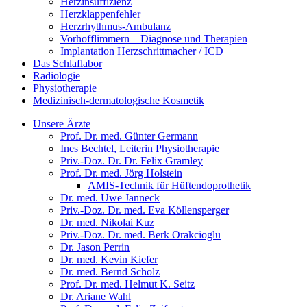
Herzinsuffizienz
Herzklappenfehler
Herzrhythmus-Ambulanz
Vorhofflimmern – Diagnose und Therapien
Implantation Herzschrittmacher / ICD
Das Schlaflabor
Radiologie
Physiotherapie
Medizinisch-dermatologische Kosmetik
Unsere Ärzte
Prof. Dr. med. Günter Germann
Ines Bechtel, Leiterin Physiotherapie
Priv.-Doz. Dr. Dr. Felix Gramley
Prof. Dr. med. Jörg Holstein
AMIS-Technik für Hüftendoprothetik
Dr. med. Uwe Janneck
Priv.-Doz. Dr. med. Eva Köllensperger
Dr. med. Nikolai Kuz
Priv.-Doz. Dr. med. Berk Orakcioglu
Dr. Jason Perrin
Dr. med. Kevin Kiefer
Dr. med. Bernd Scholz
Prof. Dr. med. Helmut K. Seitz
Dr. Ariane Wahl