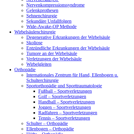
Nervenkompressionssyndrome
Gelenkprothesen
Sehnenchirurgie
Sekundäre Unfallfolgen
Wide-Awake-OP Methode
Wirbelsäulenchirurgie
Degenerative Erkrankungen der Wirbelsäule
Skoliose
Entzündliche Erkrankungen der Wirbelsäule
Tumore an der Wirbelsäule
Verletzungen der Wirbelsäule
Wirbelgleiten
Orthopädie
Internationales Zentrum für Hand, Ellenbogen u.
Schulterchirurgie
Sportorthopädie und Sporttraumatologie
Fußball – Sportverletzungen
Golf – Sportverletzungen
Handball – Sportverletzungen
Joggen – Sportverletzungen
Radfahren – Sportverletzungen
Tennis – Sportverletzungen
Schulter – Orthopädie
Ellenbogen – Orthopädie